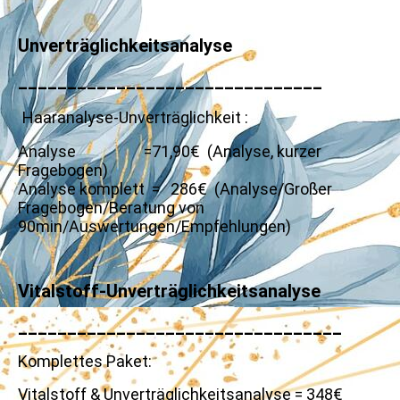
Unverträglichkeitsanalyse
_______________________________
Haaranalyse-Unverträglichkeit :
Analyse =71,90€ (Analyse, kurzer
Fragebogen)
Analyse komplett = 286€ (Analyse/Großer
Fragebogen/Beratung von
90min/Auswertungen/Empfehlungen)
Vitalstoff-Unverträglichkeitsanalyse
_________________________________
Komplettes Paket:
Vitalstoff & Unverträglichkeitsanalyse = 348€