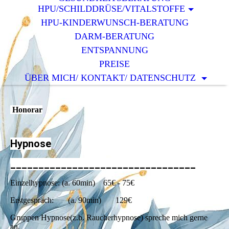
HPU/SCHILDDRÜSE/VITALSTOFFE
HPU-KINDERWUNSCH-BERATUNG
DARM-BERATUNG
ENTSPANNUNG
PREISE
ÜBER MICH/ KONTAKT/ DATENSCHUTZ
Honorar
Hypnose
_________________________________
Einzelhypnose: (a. 60min) 65€ - 75€
Erstgespräch: (a. 90min) 129€
Gruppen Hypnose(z.b. Raucherhypnose) spreche mich gerne
an.